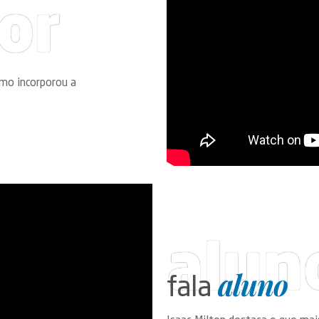
or
omo incorporou a
alun
aluno
fala