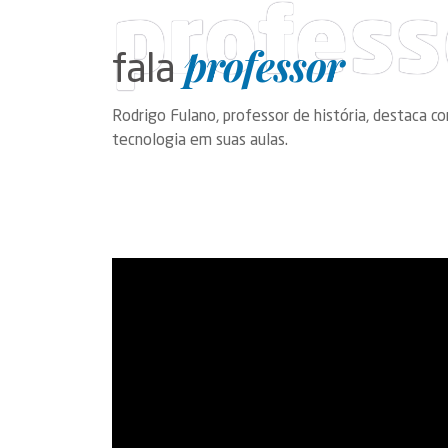
profess
professor
fala
Rodrigo Fulano, professor de história, destaca c
tecnologia em suas aulas.