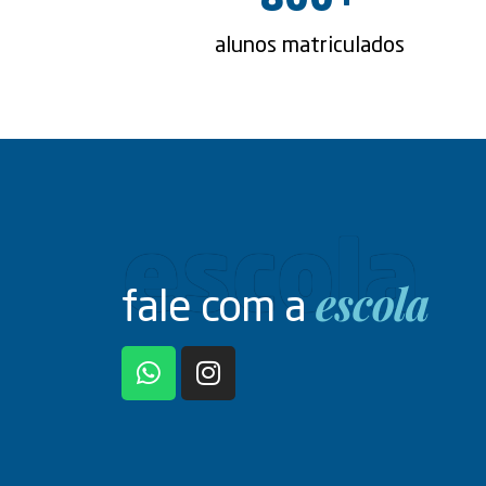
800
+
alunos matriculados
escola
escola
fale com a