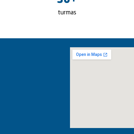
30
+
turmas