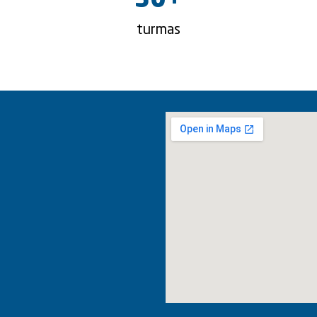
30
+
turmas