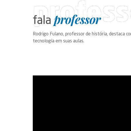
profess
professor
fala
Rodrigo Fulano, professor de história, destaca c
tecnologia em suas aulas.