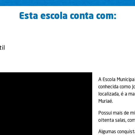
Esta escola conta com:
il
A Escola Municipa
conhecida como Jo
localizada, é a m
Muriaé.
Possui mais de mi
oitenta salas, co
Algumas conquist