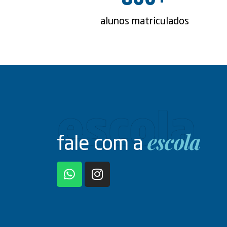
800
+
alunos matriculados
escola
escola
fale com a